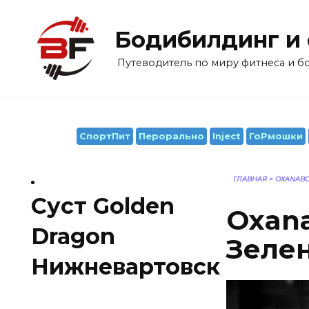
Перейти
к
Бодибилдинг и
содержанию
Путеводитель по миру фитнеса и 
СпортПит
Перорально
Inject
ГоРмошки
ГЛАВНАЯ
>
OXANABO
Суст Golden
Oxana
Dragon
Зеле
Нижневартовск