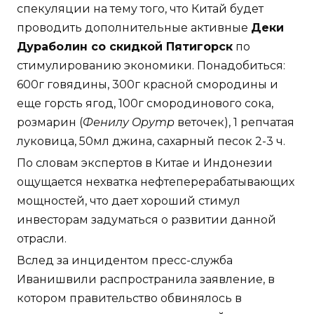
спекуляции на тему того, что Китай будет
проводить дополнительные активные
Деки
Дураболин со скидкой Пятигорск
по
стимулированию экономики. Понадобиться:
600г говядины, 300г красной смородины и
еще горсть ягод, 100г смородинового сока,
розмарин (
Фенилу Opymp
веточек), 1 репчатая
луковица, 50мл джина, сахарный песок 2-3 ч.
По словам экспертов в Китае и Индонезии
ощущается нехватка нефтеперерабатывающих
мощностей, что дает хороший стимул
инвесторам задуматься о развитии данной
отрасли.
Вслед за инцидентом пресс-служба
Иванишвили распространила заявление, в
котором правительство обвинялось в
агрессивных и криминальных действиях.