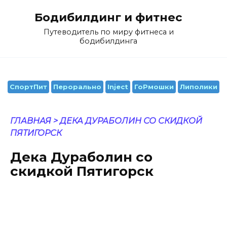
Перейти
к
Бодибилдинг и фитнес
содержанию
Путеводитель по миру фитнеса и
бодибилдинга
СпортПит
Перорально
Inject
ГоРмошки
Липолики
ГЛАВНАЯ
>
ДЕКА ДУРАБОЛИН СО СКИДКОЙ ПЯТИГОРСК
Дека Дураболин со
скидкой Пятигорск