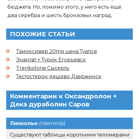
бюджета. Но, помимо этого, у него есть ещё
два серебра и шесть бронзовых наград.
ПОХОЖИЕ СТАТЬИ
Тамоксивер 20mg цена Туапсе
Энантат + Турик Егорьевск
Trenbolone Сысерть
Тестостерон дешево Дзержинск
Комментарии к Оксандролон +
Дека дураболин Саров
Линкольн
ответил(а)
Существуют таблицы короткими теломерами