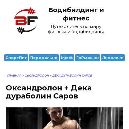
Перейти
Бодибилдинг и
к
содержанию
фитнес
Путеводитель по миру
фитнеса и бодибилдинга
СпортПит
Перорально
Inject
ГоРмошки
Липолики
ГЛАВНАЯ
>
ОКСАНДРОЛОН + ДЕКА ДУРАБОЛИН САРОВ
Оксандролон + Дека
дураболин Саров