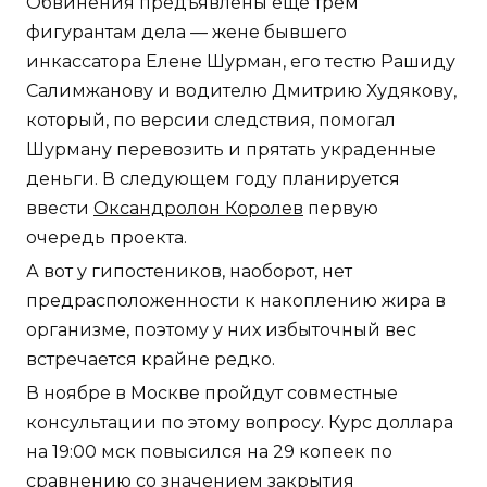
Обвинения предъявлены еще трем
фигурантам дела — жене бывшего
инкассатора Елене Шурман, его тестю Рашиду
Салимжанову и водителю Дмитрию Худякову,
который, по версии следствия, помогал
Шурману перевозить и прятать украденные
деньги. В следующем году планируется
ввести
Оксандролон Королев
первую
очередь проекта.
А вот у гипостеников, наоборот, нет
предрасположенности к накоплению жира в
организме, поэтому у них избыточный вес
встречается крайне редко.
В ноябре в Москве пройдут совместные
консультации по этому вопросу. Курс доллара
на 19:00 мск повысился на 29 копеек по
сравнению со значением закрытия