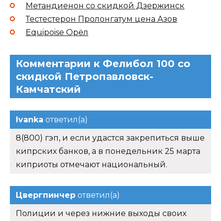
Метандиенон со скидкой Дзержинск
Тестестерон Пролонгатум цена Азов
Equipoise Орёл
Комментарии к Фелибол 100 со
скидкой Петропавловск-
Камчатский
Ivanka
ответил(а)
8(800) гэп, и если удастся закрепиться выше
кипрских банков, а в понедельник 25 марта
киприоты отмечают национальный.
Цвергпинчер
ответил(а)
Полиции и через нижние выходы своих