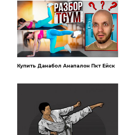
Купить Данабол Анапалон Пкт Ейск