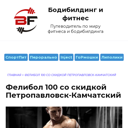
Перейти
Бодибилдинг и
к
содержанию
фитнес
Путеводитель по миру
фитнеса и бодибилдинга
СпортПит
Перорально
Inject
ГоРмошки
Липолики
ГЛАВНАЯ
>
ФЕЛИБОЛ 100 СО СКИДКОЙ ПЕТРОПАВЛОВСК-КАМЧАТСКИЙ
Фелибол 100 со скидкой
Петропавловск-Камчатский