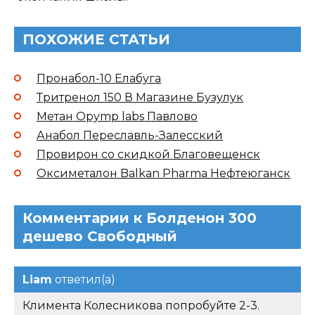
ПОХОЖИЕ СТАТЬИ
Пронабол-10 Елабуга
Тритренол 150 В Магазине Бузулук
Метан Opymp labs Павлово
Анабол Переславль-Залесский
Провирон со скидкой Благовещенск
Оксиметалон Balkan Pharma Нефтеюганск
Комментарии к Болденон 300
дешево Свободный
Liam
ответил(а)
Климента Колесникова попробуйте 2-3.