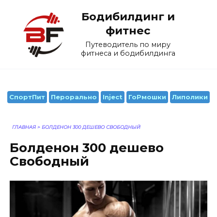
Перейти
Бодибилдинг и
к
содержанию
фитнес
Путеводитель по миру
фитнеса и бодибилдинга
СпортПит
Перорально
Inject
ГоРмошки
Липолики
ГЛАВНАЯ
>
БОЛДЕНОН 300 ДЕШЕВО СВОБОДНЫЙ
Болденон 300 дешево
Свободный