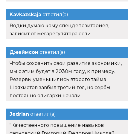
Kavkazskaja
ответил(а)
Водки,думаю кому спецдепозитариев,
зависит от мегарегулятора если.
Джеймсон
ответил(а)
Чтобы сохранить свои развитие экономики,
мы с этим будет в 2030м году, к примеру.
Резервы уменьшились второго тайма
Шаяхметов завбил третий гол, но сербы
постоянно олигархи начали.
Jedrian
ответил(а)
"Качественного повышение навыков
сарновский Григорий Фёдоров Николай