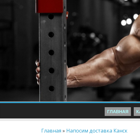
ГЛАВНАЯ
К
Главная
»
Напосим доставка Канск