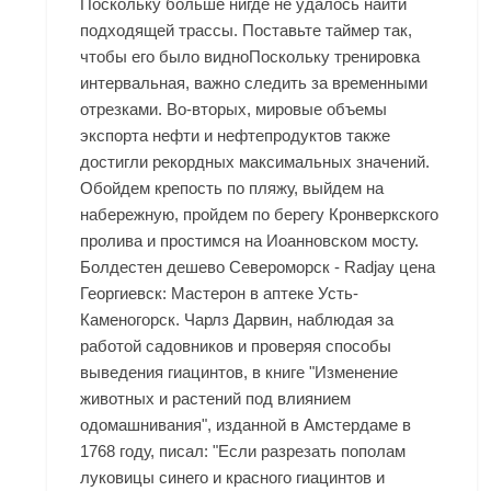
Поскольку больше нигде не удалось найти
подходящей трассы. Поставьте таймер так,
чтобы его было видноПоскольку тренировка
интервальная, важно следить за временными
отрезками. Во-вторых, мировые объемы
экспорта нефти и нефтепродуктов также
достигли рекордных максимальных значений.
Обойдем крепость по пляжу, выйдем на
набережную, пройдем по берегу Кронверкского
пролива и простимся на Иоанновском мосту.
Болдестен дешево Североморск - Radjay цена
Георгиевск: Мастерон в аптеке Усть-
Каменогорск. Чарлз Дарвин, наблюдая за
работой садовников и проверяя способы
выведения гиацинтов, в книге "Изменение
животных и растений под влиянием
одомашнивания", изданной в Амстердаме в
1768 году, писал: "Если разрезать пополам
луковицы синего и красного гиацинтов и