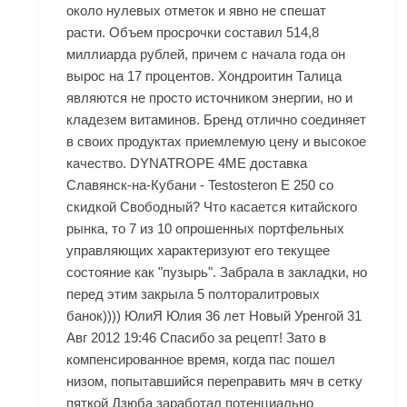
около нулевых отметок и явно не спешат
расти. Объем просрочки составил 514,8
миллиарда рублей, причем с начала года он
вырос на 17 процентов.
Хондроитин Талица
являются не просто источником энергии, но и
кладезем витаминов. Бренд отлично соединяет
в своих продуктах приемлемую цену и высокое
качество. DYNATROPE 4ME доставка
Славянск-на-Кубани - Testosteron E 250 со
скидкой Свободный? Что касается китайского
рынка, то 7 из 10 опрошенных портфельных
управляющих характеризуют его текущее
состояние как "пузырь". Забрала в закладки, но
перед этим закрыла 5 полторалитровых
банок)))) ЮлиЯ Юлия 36 лет Новый Уренгой 31
Авг 2012 19:46 Спасибо за рецепт! Зато в
компенсированное время, когда пас пошел
низом, попытавшийся переправить мяч в сетку
пяткой Дзюба заработал потенциально