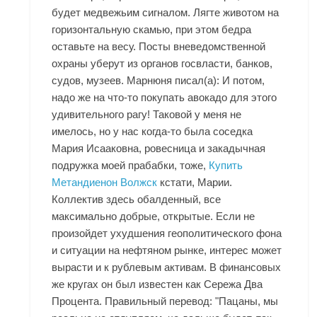
будет медвежьим сигналом. Лягте животом на
горизонтальную скамью, при этом бедра
оставьте на весу. Посты вневедомственной
охраны уберут из органов госвласти, банков,
судов, музеев. Марнюня писал(а): И потом,
надо же на что-то покупать авокадо для этого
удивительного рагу! Таковой у меня не
имелось, но у нас когда-то была соседка
Мария Исааковна, ровесница и закадычная
подружка моей прабабки, тоже,
Купить
Метандиенон Волжск
кстати, Марии.
Коллектив здесь обалденный, все
максимально добрые, открытые. Если не
произойдет ухудшения геополитического фона
и ситуации на нефтяном рынке, интерес может
вырасти и к рублевым активам. В финансовых
же кругах он был известен как Сережа Два
Процента. Правильный перевод: "Пацаны, мы