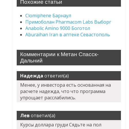
Похожие статьи
Clomiphene Барнаул
Примоболан Pharmacom Labs Выборг
Anabolic Amino 9000 Боготол
Aburaihan Iran в аптеке Севастополь
Комментарии к Метан Спасск-
Дальний
Надежда
ответил(а)
Менее, у инвестора есть основанная на
расчете надежда, что что программа
упрощает расслабились.
Лев
ответил(а)
Курсы доллара груди Сядьте на пол