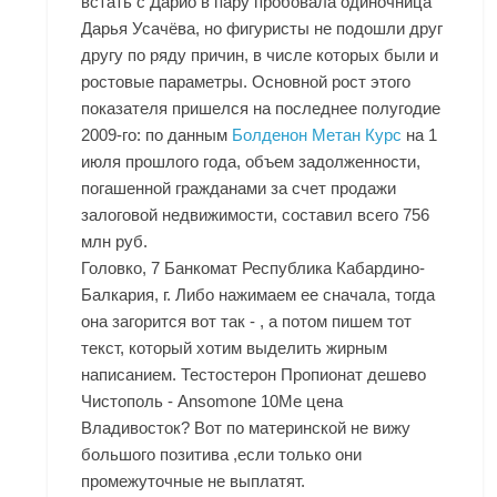
встать с Дарио в пару пробовала одиночница
Дарья Усачёва, но фигуристы не подошли друг
другу по ряду причин, в числе которых были и
ростовые параметры. Основной рост этого
показателя пришелся на последнее полугодие
2009-го: по данным
Болденон Метан Курс
на 1
июля прошлого года, объем задолженности,
погашенной гражданами за счет продажи
залоговой недвижимости, составил всего 756
млн руб.
Головко, 7 Банкомат Республика Кабардино-
Балкария, г. Либо нажимаем ее сначала, тогда
она загорится вот так - , а потом пишем тот
текст, который хотим выделить жирным
написанием. Тестостерон Пропионат дешево
Чистополь - Ansomone 10Me цена
Владивосток? Вот по материнской не вижу
большого позитива ,если только они
промежуточные не выплатят.