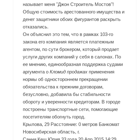
называет меня "Джон Строитель Мостов"!
Общую стоимость арестованного имущества и
денег защитники обоих фигурантов раскрыть
отказались.
Он объяснил это тем, что в рамках 103-го
закона его компания является платежным
агентом, по сути брокером, который продает
услуги других компаний у себя в салонах. По
ее мнению, единообразная поддержка судами
аргумента о
Кломид продажах
применения
нормы об одностороннем прекращении
обязательства к прежним договорам,
безусловно, добавила бы стабильности
обороту и уверенности кредиторам. В городе
построены транспортные сети, помогающие
посетителям обогнуть город.
Крылова, 29 Расстояние: 0 метров Банкомат
Новосибирская область, г.
Санни Кеш Юлия 33 года 20 Апр 2015 14:29