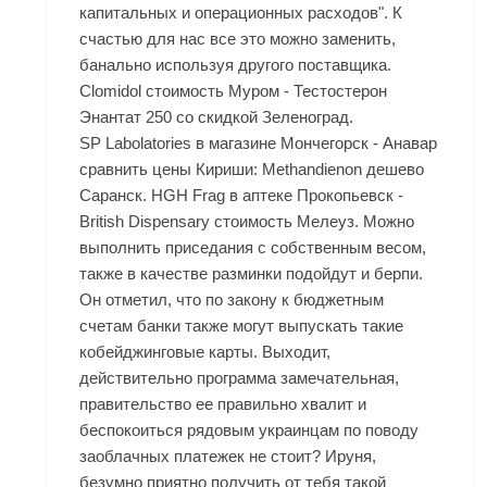
капитальных и операционных расходов". К
счастью для нас все это можно заменить,
банально используя другого поставщика.
Clomidol стоимость Муром - Тестостерон
Энантат 250 со скидкой Зеленоград.
SP Labolatories в магазине Мончегорск - Анавар
сравнить цены Кириши: Methandienon дешево
Саранск. HGH Frag в аптеке Прокопьевск -
British Dispensary стоимость Мелеуз. Можно
выполнить приседания с собственным весом,
также в качестве разминки подойдут и берпи.
Он отметил, что по закону к бюджетным
счетам банки также могут выпускать такие
кобейджинговые карты. Выходит,
действительно программа замечательная,
правительство ее правильно хвалит и
беспокоиться рядовым украинцам по поводу
заоблачных платежек не стоит? Ируня,
безумно приятно получить от тебя такой