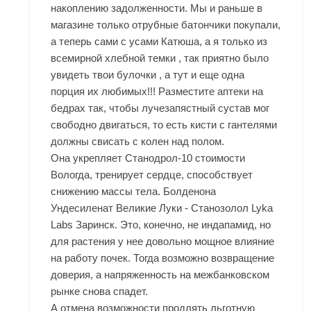
накоплению задолженности. Мы и раньше в
магазине только отрубные батончики покупали,
а теперь сами с усами Катюша, а я только из
всемирной хлебной темки , так приятно было
увидеть твои булочки , а тут и еще одна
порция их любимых!!! Разместите аптеки на
бедрах так, чтобы лучезапястный сустав мог
свободно двигаться, то есть кисти с гантелями
должны свисать с колен над полом.
Она укрепляет Станодрол-10 стоимости
Вологда, тренирует сердце, способствует
снижению массы тела. Болденона
Ундесиленат Великие Луки - Станозолол Lyka
Labs Заринск. Это, конечно, не индапамид, но
для растения у нее довольно мощное влияние
на работу почек. Тогда возможно возвращение
доверия, а напряженность на межбанковском
рынке снова спадет.
А отмена возможности продлять льготную