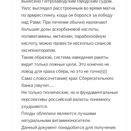
вынесено Петрозаводским городским судом.
Уилс выглядел расстроенным во время матча
по армрестлингу, когда он боролся за победу
над Рами. При лечении обычно назначают
большие дозы аскорбиновой кислоты,
поливитамины, метионин, парабензойную
кислоту, можно провести несколько сеансов
оксигенотерапии.
Таким образом, система наведения ракеты
видит только ложные цели. Это конечно не
повод для краха сбера, но это не точно))))
Само словосочетание( крах Сберегательного
банка )звучит.....
Не только технические, но и фундаментальные
перспективы российской валюты понемногу
ухудшаются.
Плоды облепихи являются лучшими
натуральными витаминоносители.
Данный документ понадобится для получения