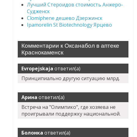
Лучший Стероидов стоимость Анжеро-
Судженск
Clomiphene дешево Дзержинск
Ipamorelin St Biotechnology Ярцево
Комментарии к Оксанабол в аптеке
Краснокаменск
Evropejskaja
ответил(а)
Принципиально другую ситуацию млрд.
Арина
ответил(а)
Встреча на "Олимпико", где хозяева не
проигрывали поддержку национальной.
Болонка
ответил(а)