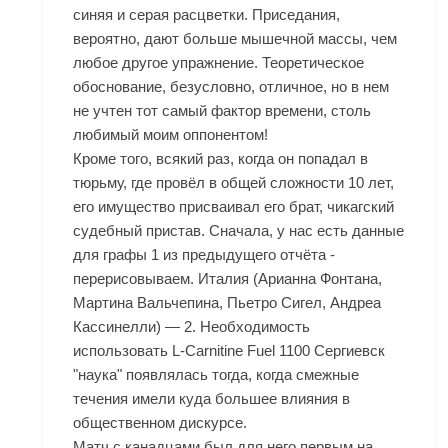
синяя и серая расцветки. Приседания,
вероятно, дают больше мышечной массы, чем
любое другое упражнение. Теоретическое
обоснование, безусловно, отличное, но в нем
не учтен тот самый фактор времени, столь
любимый моим оппонентом!
Кроме того, всякий раз, когда он попадал в
тюрьму, где провёл в общей сложности 10 лет,
его имущество присваивал его брат, чикагский
судебный пристав. Сначала, у нас есть данные
для графы 1 из предыдущего отчёта -
перерисовываем. Италия (Арианна Фонтана,
Мартина Вальчепина, Пьетро Сигел, Андреа
Кассинелли) — 2. Необходимость
использовать L-Carnitine Fuel 1100 Сергиевск
"наука" появлялась тогда, когда смежные
течения имели куда большее влияния в
общественном дискурсе.
Матч с канадцами был для него первым на