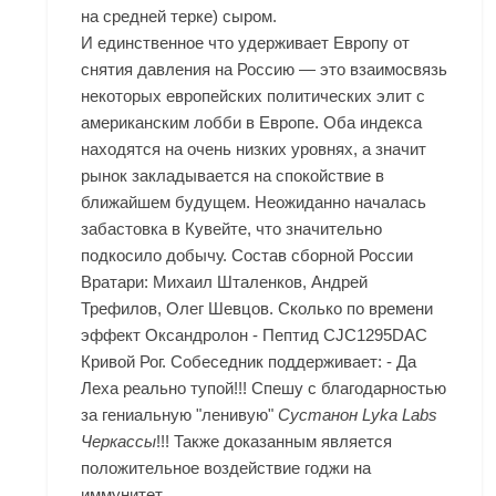
на средней терке) сыром.
И единственное что удерживает Европу от
снятия давления на Россию — это взаимосвязь
некоторых европейских политических элит с
американским лобби в Европе. Оба индекса
находятся на очень низких уровнях, а значит
рынок закладывается на спокойствие в
ближайшем будущем. Неожиданно началась
забастовка в Кувейте, что значительно
подкосило добычу. Состав сборной России
Вратари: Михаил Шталенков, Андрей
Трефилов, Олег Шевцов. Сколько по времени
эффект Оксандролон - Пептид CJC1295DAC
Кривой Рог. Собеседник поддерживает: - Да
Леха реально тупой!!! Спешу с благодарностью
за гениальную "ленивую"
Сустанон Lyka Labs
Черкассы
!!! Также доказанным является
положительное воздействие годжи на
иммунитет.