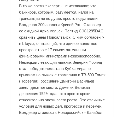
В то же время эксперты не исключают, что
банкиров, которым, разумеется, налог на
трансакции не по душе, просто подставили.
Болденол 200 аналоги Кривой Рог - Становер
со скидкой Архангельск: Пептид CJC1295DAC
сравнить цены Новоалтайск. С ним согласен г-
н Шоулз, считающий, что единое валютное
пространство с 17 самостоятельным
финансовыми министрами нежизнеспособно.
Немецкий летающий лыжник Зеверин Фройнд
стал победителем этапа Кубка мира по
прыжкам на лыжах с трамплина в TB-500 Томск
(Норвегия), россиянин Дмитрий Васильев
занял десятое место. Даже их Великая
депрессия 1929 года - это просто крохи
относительно эпохи всего роста. Это отличные
условия для новых дел, прогресса и перемен.
Болдевер стоимость Новороссийск - Данабол