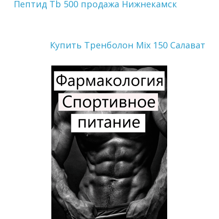
Пептид Tb 500 продажа Нижнекамск
Купить Тренболон Mix 150 Салават