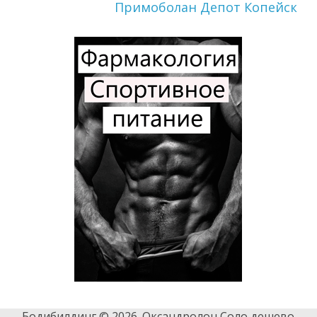
Примоболан Депот Копейск
Бодибилдинг © 2026. Оксандролон Соло дешево