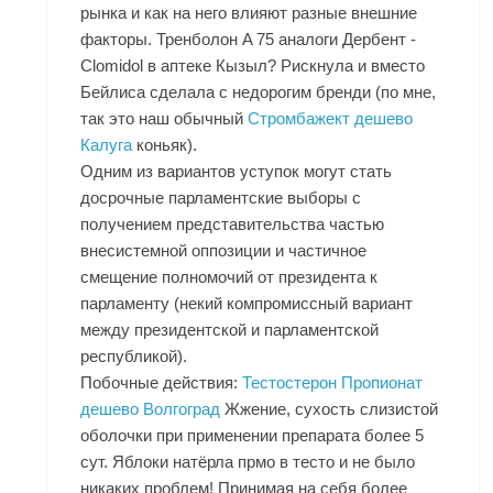
рынка и как на него влияют разные внешние
факторы. Тренболон A 75 аналоги Дербент -
Clomidol в аптеке Кызыл? Рискнула и вместо
Бейлиса сделала с недорогим бренди (по мне,
так это наш обычный
Стромбажект дешево
Калуга
коньяк).
Одним из вариантов уступок могут стать
досрочные парламентские выборы с
получением представительства частью
внесистемной оппозиции и частичное
смещение полномочий от президента к
парламенту (некий компромиссный вариант
между президентской и парламентской
республикой).
Побочные действия:
Тестостерон Пропионат
дешево Волгоград
Жжение, сухость слизистой
оболочки при применении препарата более 5
сут. Яблоки натёрла прмо в тесто и не было
никаких проблем! Принимая на себя более