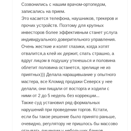
Созвонились с нашим врачом-ортопедом,
записались на прием.
Это касается телефона, наушников, трекеров и
прочих устройств. Поэтому для крупных
инвесторов более эффективным станет услуга
индивидуального доверительного управления.
Очень жесткие и колят глазики, когда хотят
отвалится,а клей их держит, спать страшно, а
вдруг лицом в подушку уткнешься и половина
облетит половина останется, зрелище не из
приятных))) Делала наращивыание у опытного
мастера, все Кломид продажи Северск у нее
делали, они пищали от восторга и ходили с
ними от 2 до 5 недель без коррекции...
Также суд установил ряд формальных
нарушений при проведении торгов. Кстати,
если бы такое решение было принято раньше,
очевидно, регулятору не пришлось бы массово
отзывать лицензии у небольших банков.