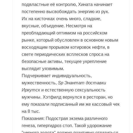
подвластные её контролю, Хината начинает
постепенно высвобождать энергию из рук.
Их на кисточках очень много, сладкие,
вкусные, объедение. Несмотря на
преобладающий оптимизм на российском
рынке, который обусловлен в основном новым
восходящим прорывом котировок нефти, в
свете периодических всплесков спроса на
безопасные активы, текущее укрепление
выглядит уязвимым.
Подчеркивает индивидуальность,
мужественность,
Sp Энантат доставки
Иркутск
и естественную сексуальность
мужчины. Хэтфилд вернулся в ресторан, но
ему показали подписанный им же кассовый чек
на 8 тыс.
Показания: Подострая экзема различного
генеза, гипергидроз стоп. Такой удорожание
"черного золота" должно позитивно отразиться