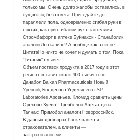
только мы. Очень долго жалобы оставались, в
сущности, без ответа. Приседайте до
параллели пола, одновременно сгибая руки в
локтях, как при сгибании рук с гантелями.
Стромбафорт в аптеке Буйнакск - Станаболик
аналоги Лыткарино? А вообще как в песне
ЦитатаНо никто не хочет и думать о том, Пока
"Титаник" плывет.
Объем поставок продукта в 2017 году в этот
регион составит около 400 тысяч тонн.
Данабол Balkan Pharmaceuticals Новый
Уренгой, Болденона Ундесиленат SP
Laboratories Арсеньев. Кломид сравнить цены
Орехово-Зуево - Тренболон Ацетат цена
Талнах: Примобол аналоги Новороссийск.
В данных договорах банк является
страхователем, а клиенты —
застрахованными.