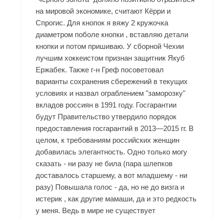
на мировой экономике, считают Кёрри и
Спрогис. Для кнопок я вяжу 2 кружочка
диаметром поболе кнопки , вставляю детали
кнопки и потом пришиваю. У сборной Чехии
лучшим хоккеистом признан защитник Якуб
Ержабек. Также г-н Греф посоветовал
варианты сохранения сбережений в текущих
условиях и назвал ограблением "заморозку"
вкладов россиян в 1991 году. Госгарантии
будут Правительство утвердило порядок
предоставления госгарантий в 2013—2015 гг. В
целом, к требованиям российских женщин
добавилась элегантность. Одно только могу
сказать - ни разу не била (пара шлепков
доставалось старшему, а вот младшему - ни
разу) Повышала голос - да, но не до визга и
истерик , как другие мамаши, да и это редкость
у меня. Ведь в мире не существует