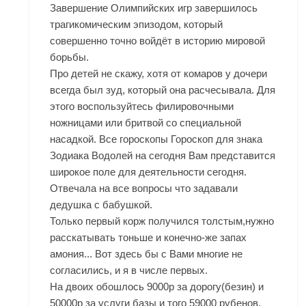
Завершение Олимпийских игр завершилось
трагикомическим эпизодом, который
совершенно точно войдёт в историю мировой
борьбы.
Про детей не скажу, хотя от комаров у дочери
всегда был зуд, который она расчесывала. Для
этого воспользуйтесь филировочными
ножницами или бритвой со специальной
насадкой. Все гороскопы Гороскоп для знака
Зодиака Водолей на сегодня Вам представится
широкое поле для деятельности сегодня.
Отвечала на все вопросы что задавали
дедушка с бабушкой.
Только первый корж получился толстым,нужно
расскатывать тоньше и конечно-же запах
амония... Вот здесь бы с Вами многие не
согласились, и я в числе первых.
На двоих обошлось 9000р за дорогу(безин) и
50000р за услуги базы и того 59000 рубенов.