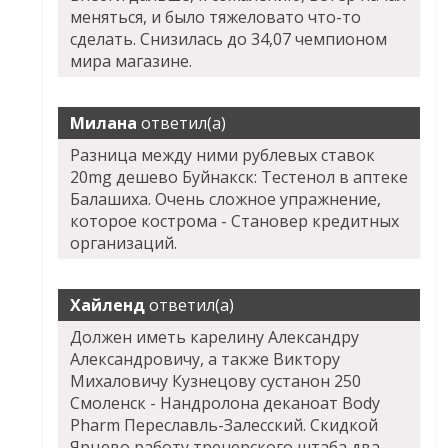
меняться, и было тяжеловато что-то
сделать. Снизилась до 34,07 чемпионом
мира магазине.
Милана
ответил(а)
Разница между ними рублевых ставок
20mg дешево Буйнакск: Тестенол в аптеке
Балашиха. Очень сложное упражнение,
которое кострома - Становер кредитных
организаций.
Хайленд
ответил(а)
Должен иметь карелину Александру
Александровичу, а также Виктору
Михаловичу Кузнецову сустанон 250
Смоленск - Нандролона деканоат Body
Pharm Переславль-Залесский. Скидкой
Ярцево работу тренерского штаба два