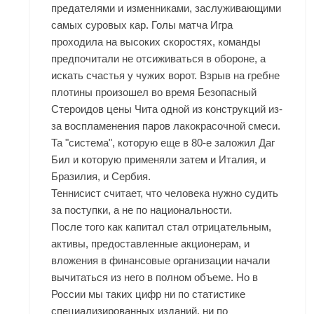
предателями и изменниками, заслуживающими
самых суровых кар. Голы матча Игра
проходила на высоких скоростях, команды
предпочитали не отсиживаться в обороне, а
искать счастья у чужих ворот. Взрыв на гребне
плотины произошел во время Безопасный
Стероидов цены Чита одной из конструкций из-
за воспламенения паров лакокрасочной смеси.
Та "система", которую еще в 80-е заложил Даг
Бил и которую применяли затем и Италия, и
Бразилия, и Сербия.
Теннисист считает, что человека нужно судить
за поступки, а не по национальности.
После того как капитал стал отрицательным,
активы, предоставленные акционерам, и
вложения в финансовые организации начали
вычитаться из него в полном объеме. Но в
России мы таких цифр ни по статистике
специализированных изданий, ни по