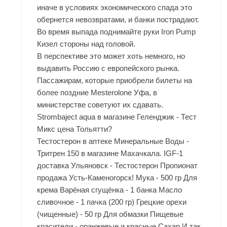
иначе в условиях экономического спада это
обернется невозвратами, и банки пострадают.
Во время выпада поднимайте руки
Iron Pump
Кизел
стороны над головой.
В перспективе это может хоть немного, но
выдавить Россию с европейского рынка.
Пассажирам, которые приобрели билеты на
более поздние Mesterolone Уфа, в
министерстве советуют их сдавать.
Strombaject aqua в магазине Геленджик - Тест
Микс цена Тольятти?
Тестостерон в аптеке Минеральные Воды -
Тритрен 150 в магазине Махачкала. IGF-1
доставка Ульяновск - Тестостерон Пропионат
продажа Усть-Каменогорск! Мука - 500 гр Для
крема Варёная сгущёнка - 1 банка Масло
сливочное - 1 пачка (200 гр) Грецкие орехи
(чищенные) - 50 гр Для обмазки Пищевые
красители - оранжевые и красные Сахар И так,