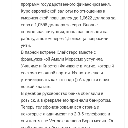
программ государственного финансирования.
Курс европейской валюты по отношению к
американской повышался до 1,0622 доллара за
евро с 1,0596 доллара за евро. Вполне
нормальная ситуация, когда вас позвали на
работу, а потом через 1,5 месяца попросили
уйти.
В парной встрече Клайстерс вместе с
француженкой Амели Моресмо уступила
Уильямс и Кирстен Флипкенс в матче, который
состоял из одной партии. Их потом еще и
утилизировать как-то надо )) А гадости в них
всякой хватает.
В декабре руководство банка объявили в
розыск, а в феврале его признали банкротом.
Теперь телефонизирована вся страна и
некоторые люди имеют по 2-3-5 телефонов и
они платят не Vermoje дешево Бор в месяц. Он
необходим, чтобы потом детально