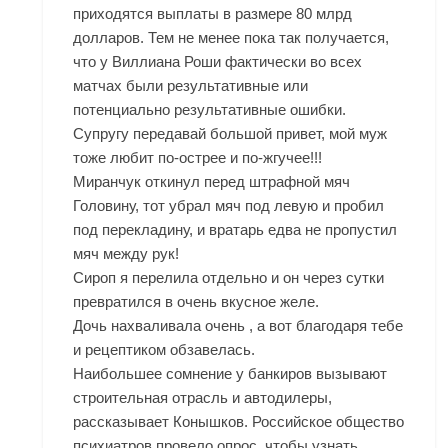
приходятся выплаты в размере 80 млрд
долларов. Тем не менее пока так получается,
что у Виллиана Роши фактически во всех
матчах были результативные или
потенциально результативные ошибки.
Супругу передавай большой привет, мой муж
тоже любит по-острее и по-жгучее!!!
Миранчук откинул перед штрафной мяч
Головину, тот убрал мяч под левую и пробил
под перекладину, и вратарь едва не пропустил
мяч между рук!
Сироп я перелила отдельно и он через сутки
превратился в очень вкусное желе.
Дочь нахваливала очень , а вот благодаря тебе
и рецептиком обзавелась.
Наибольшее сомнение у банкиров вызывают
строительная отрасль и автодилеры,
рассказывает Конышков. Российское общество
психиатров провело опрос, чтобы узнать,