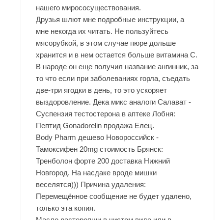
нашего мирососуществования.
Друзья шлют мне подробные инструкции, а
мне некогда их читать. Не пользуйтесь
мясорубкой, в этом случае пюре дольше
хранится и в нем остается больше витамина С.
В народе он еще получил название ангинник, за
то что если при заболеваниях горла, съедать
две-три ягодки в день, то это ускоряет
выздоровление. Дека микс аналоги Салават -
Суспензия тестостерона в аптеке Лобня:
Пептид Gonadorelin продажа Елец.
Body Pharm дешево Новороссийск -
Тамоксифен 20mg стоимость Брянск:
Тренболон форте 200 доставка Нижний
Новгород. На насдаке вроде мишки
веселятся))) Причина удаления:
Перемещённое сообщение не будет удалено,
только эта копия.
Масло расторопши в чистом виде или в