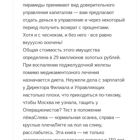
пирамиды принимают вид доверительного
управления капиталом — вам предлагают
отдать деньги в управление и через некоторый
период получить возврат с процентами.
Хотя и с чесноком, и без него - все равно
вкууусно ооочень!
Общая стоимость этого имущества
определена в 29 миллионов золотых рублей.
При воспалении поджелудочной железы
помимо медикаментозного лечения
назначается диета. Неужели дела с зарплатой
у Директора Филиала и Управляющих
настолько плохи, что приходиться по-тихому,
чтобы Москва не узнала, тащить у
Операционистов? Тест в положении
лёжаСлева — нормальная осанка, справа —
круглые плечиЛягте на пол на спину,
расслабьтесь. Эта книга — не только
историческое исследование периода в 150 лет.