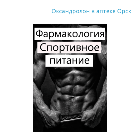
Оксандролон в аптеке Орск