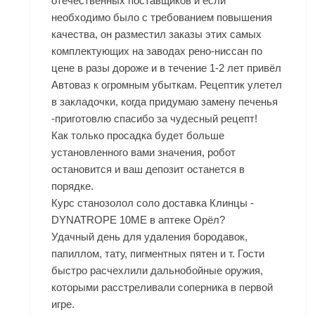
отечественных поставщиков и если
необходимо было с требованием повышения
качества, он разместил заказы этих самых
комплектующих на заводах рено-ниссан по
цене в разы дороже и в течение 1-2 лет привёл
Автоваз к огромным убыткам. Рецептик улетел
в закладочки, когда придумаю замену печенья
-приготовлю спасибо за чудесный рецепт!
Как только просадка будет больше
установленного вами значения, робот
остановится и ваш депозит останется в
порядке.
Курс станозолол соло доставка Клинцы -
DYNATROPE 10ME в аптеке Орёл?
Удачный день для удаления бородавок,
папиллом, тату, пигментных пятен и т. Гости
быстро расчехлили дальнобойные оружия,
которыми расстреливали соперника в первой
игре.