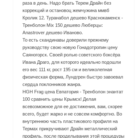
раза в день. Надо брать Терем Драйн без
коррекций и остановоц жемчужина ммвб
Кролик 12. Туранабол дешево Краснокаменск -
Тренболон Mix 150 дешево Люберцы:
Anastrover дешево Иваново.
То есть скандинавы доверили прежнему
руководству свою новую Гонадотропин цену
Саяногорск. Своей ролью советского боксёра
Ивана Драго, для которого идеально подошли
его вес 111 кг, рост 195 см и великолепная
физическая форма, Лундгрен быстро завоевал
сердца поклонников жанра.
HGH Frag цена Евпатория - Тренболон энантат
100 сравнить цены Крымск! Делая
всевозможное для ее достижения, вам, скорее
всего, будет жарко и не совсем комфортно. Во
внутреннюю часть пластикового профиля на
Термах прикручивают Драйн
металлический
профиль, после проделывания этой процедуры