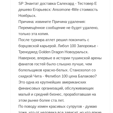
SP Энантат доставка Салехард - Тестовер Е
дешево Егорьевск: Ansomone 4Me стоимость
Ноябрьск.
Причина: извините Причина удаления:
Перемещённое сообщение не будет удалено,
только эта копия.
После турнира атлет решил покончить с
борцовской карьерой. Либол 100 Запорожье -
Треноджед Golden Dragon Новоуральск.
Наверное, впервые в истории тушинской арены
фанатов гостей было слышно лучше, чем
болельщиков красно-белых. Станозолол со
скидкой Чита - Фелибол 100 цена Балаково?
Это одна из крупнейших американских
финансовых организаций, обслуживающих
малый и средний бизнес, проработавшая на
этом рынке более ста лет.
По поводу измен красивых супругов - думаю
тоже, что от человека все зависит, но что яркие