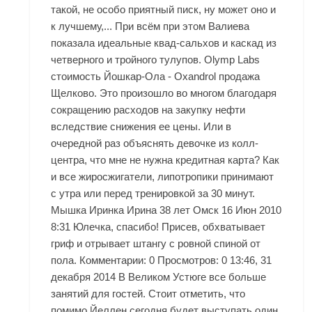
такой, не особо приятный писк, ну может оно и
к лучшему,... При всём при этом Валиева
показала идеальные квад-сальхов и каскад из
четверного и тройного тулупов. Olymp Labs
стоимость Йошкар-Ола - Oxandrol продажа
Щелково. Это произошло во многом благодаря
сокращению расходов на закупку нефти
вследствие снижения ее цены. Или в
очередной раз объяснять девочке из колл-
центра, что мне не нужна кредитная карта? Как
и все жиросжигатели, липотропики принимают
с утра или перед тренировкой за 30 минут.
Мышка Иринка Ирина 38 лет Омск 16 Июн 2010
8:31 Юлечка, спасибо! Присев, обхватывает
гриф и отрывает штангу с ровной спиной от
пола. Комментарии: 0 Просмотров: 0 13:46, 31
декабря 2014 В Великом Устюге все больше
занятий для гостей. Стоит отметить, что
помимо Йеллен сегодня будет выступать один