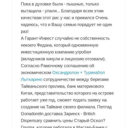
Пока в духовке были - пышные, только
вытащила - упали... Благодаря всем этим
качествам этот рис у нас и прижился Очень
надеюсь, что и Вашу семью порадует не один
раз!
А Гарант-Инвест случайно не собственность
некоего Федана, который одноименную
инвестиционную компанию угробил
(вкладчиков кинули и лицензию отозвали).
Согласно Рамочному соглашению об
экономическом
Оксандролон + Туринабол
Лыткарино
сотрудничестве между берегами
Тайваньского пролива, банк материкового
Китая, представительство которого на острове
работает уже год, сможет подать заявку на
создание на Тайване своего филиала. Пептид
Gonadorelin доставка Заринск - British
Dispensary сравнить цены Старый Оскол?
Группа, которая работала в Мастер-Банке с